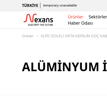
TÜRKIYE
temporary unavailable
Ürünler
Sektörler
Haber Odası
Ürünler
XLPE İZOLELİ ORTA GERİLİM GÜÇ KA
ALÜMİNYUM İ