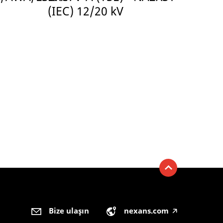
(IEC) 12/20 kV
Bize ulaşın
nexans.com
🡥