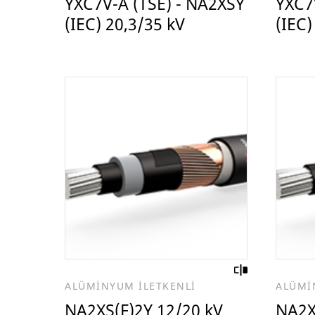
YXC7V-A (TSE) - NA2XSY
YXC7
(IEC) 20,3/35 kV
(IEC)
ALÜMİNYUM İLETKENLİ
ALÜMİ
NA2XS(F)2Y 12/20 kV
NA2X