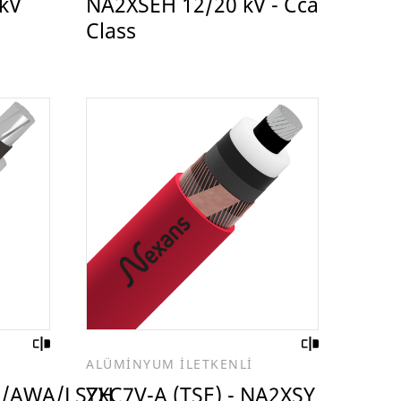
kV
NA2XSEH 12/20 kV - Cca
Class
ALÜMİNYUM İLETKENLİ
H/AWA/LSZH
YXC7V-A (TSE) - NA2XSY