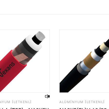
NYUM İLETKENLİ
ALÜMİNYUM İLETKENLİ