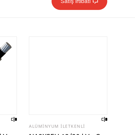
Satış irtibatı
ALÜMİNYUM İLETKENLİ