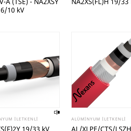
V-A (TSE) - NA2XSY
NA2XS(FL)H 19/33 
 6/10 kV
NYUM İLETKENLİ
ALÜMİNYUM İLETKENLİ
S(F)2Y 19/33 kV
AL/XLPE/CTS/LSZ