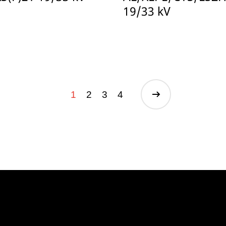
19/33 kV
1
2
3
4