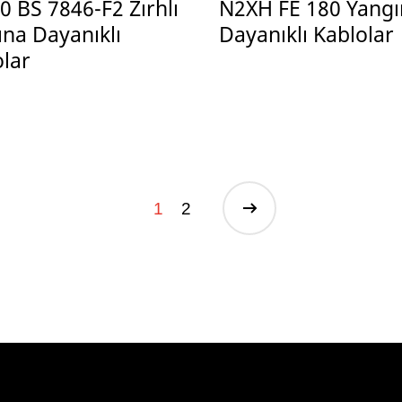
 BS 7846-F2 Zırhlı
N2XH FE 180 Yangı
ına Dayanıklı
Dayanıklı Kablolar
olar
1
2