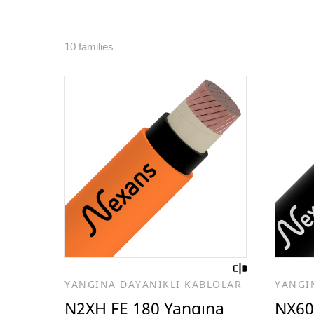
10 families
YANGINA DAYANIKLI KABLOLAR
YANGI
N2XH FE 180 Yangına
NX60