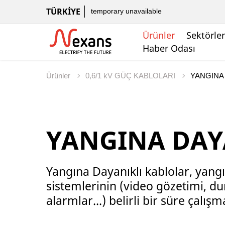
TÜRKIYE
temporary unavailable
Ürünler
Sektörler
Haber Odası
Ürünler
0,6/1 kV GÜÇ KABLOLARI
YANGINA DAY
Yangına Dayanıklı kablolar, yang
sistemlerinin (video gözetimi, d
alarmlar...) belirli bir süre çalı