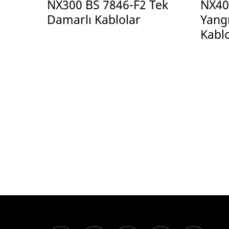
NX300 BS 7846-F2 Tek
NX400
Damarlı Kablolar
Yang
Kabl