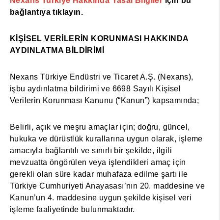
Nexans Turkiye Hakkında Yasal Bilgiler
için bu
bağlantıya tıklayın.
KİŞİSEL VERİLERİN KORUNMASI HAKKINDA
AYDINLATMA BİLDİRİMİ
Nexans Türkiye Endüstri ve Ticaret A.Ş. (Nexans),
işbu aydınlatma bildirimi ve 6698 Sayılı Kişisel
Verilerin Korunması Kanunu (“Kanun”) kapsamında;
Belirli, açık ve meşru amaçlar için; doğru, güncel,
hukuka ve dürüstlük kurallarına uygun olarak, işleme
amacıyla bağlantılı ve sınırlı bir şekilde, ilgili
mevzuatta öngörülen veya işlendikleri amaç için
gerekli olan süre kadar muhafaza edilme şartı ile
Türkiye Cumhuriyeti Anayasası’nın 20. maddesine ve
Kanun’un 4. maddesine uygun şekilde kişisel veri
işleme faaliyetinde bulunmaktadır.