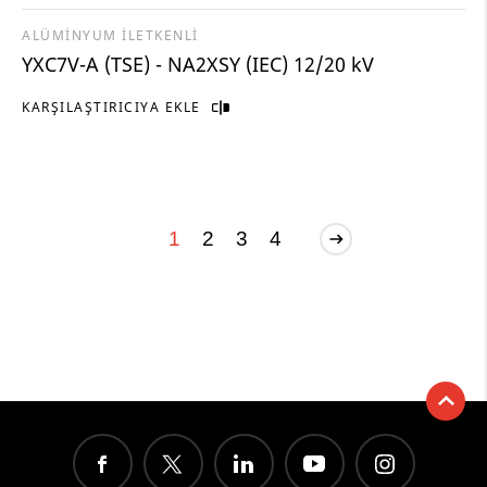
ALÜMİNYUM İLETKENLİ
YXC7V-A (TSE) - NA2XSY (IEC) 12/20 kV
KARŞILAŞTIRICIYA EKLE
1
2
3
4