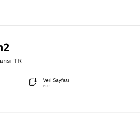
m2
ransı TR
Veri Sayfası
PDF