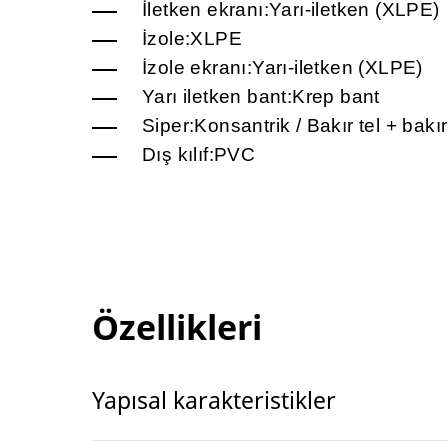
İletken ekranı:Yarı-iletken (XLPE)
İzole:XLPE
İzole ekranı:Yarı-iletken (XLPE)
Yarı iletken bant:Krep bant
Siper:Konsantrik / Bakır tel + bakı
Dış kılıf:PVC
Özellikleri
Yapısal karakteristikler