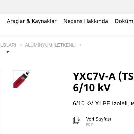
Araçlar & Kaynaklar
Nexans Hakkında
Doküma
BLOLARI
ALÜMİNYUM İLETKENLİ
YXC7V-A (TS
6/10 kV
6/10 kV XLPE izoleli, t
Veri Sayfası
PDF