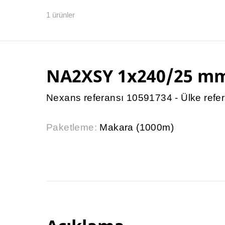
1
ürünler
NA2XSY 1x240/25 m
Nexans referansı 10591734 - Ülke refe
Paketleme:
Makara (1000m)