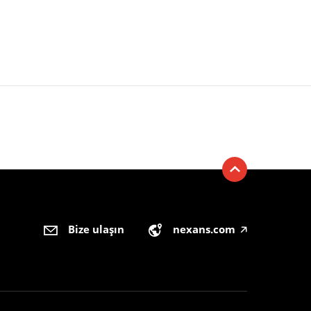
Bize ulaşın
nexans.com
🡥