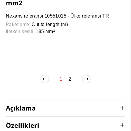
mm2
Nexans referansı 10551015 - Ülke referansı TR
Paketleme:
Cut to length (m)
İletken kesiti:
185 mm²
1
2
Açıklama
Özellikleri