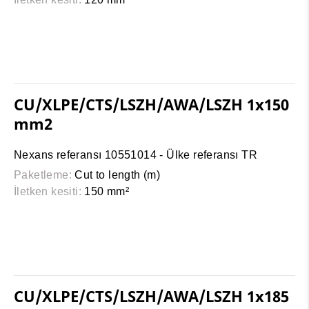
CU/XLPE/CTS/LSZH/AWA/LSZH 1x150
mm2
Nexans referansı 10551014 - Ülke referansı TR
Paketleme:
Cut to length (m)
İletken kesiti:
150 mm²
CU/XLPE/CTS/LSZH/AWA/LSZH 1x185