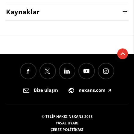
Kaynaklar
Bize ulaşın
nexans.com
🡥
© TELIF HAKKI NEXANS 2018
YASAL UYARI
ÇEREZ POLITIKASI