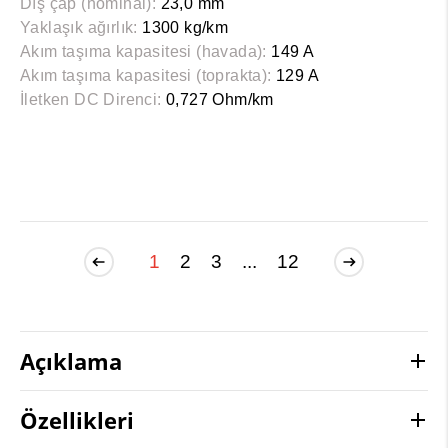
Dış çap (nominal):
23,0 mm
Yaklaşık ağırlık:
1300 kg/km
Akım taşıma kapasitesi (havada):
149 A
Akım taşıma kapasitesi (toprakta):
129 A
İletken DC Direnci:
0,727 Ohm/km
1
2
3
...
12
Açıklama
Özellikleri