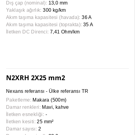
Dış çap (nominal):
13,0 mm
Yaklaşık ağırlık:
300 kg/km
Akım taşıma kapasitesi (havada):
36 A
Akım taşıma kapasitesi (toprakta):
35 A
İletken DC Direnci:
7,41 Ohm/km
N2XRH 2X25 mm2
Nexans referansı - Ülke referansı TR
Paketleme:
Makara (500m)
Damar renkleri:
Mavi, kahve
İletken esnekliği:
-
İletken kesiti:
25 mm²
Damar sayısı:
2