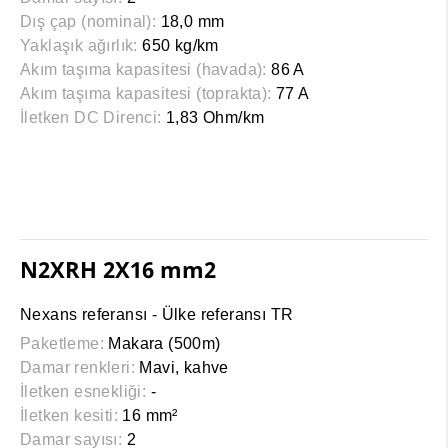
Dış çap (nominal):
18,0 mm
Yaklaşık ağırlık:
650 kg/km
Akım taşıma kapasitesi (havada):
86 A
Akım taşıma kapasitesi (toprakta):
77 A
İletken DC Direnci:
1,83 Ohm/km
N2XRH 2X16 mm2
Nexans referansı - Ülke referansı TR
Paketleme:
Makara (500m)
Damar renkleri:
Mavi, kahve
İletken esnekliği:
-
İletken kesiti:
16 mm²
Damar sayısı:
2