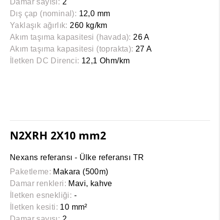
Damar sayısı:
2
Dış çap (nominal):
12,0 mm
Yaklaşık ağırlık:
260 kg/km
Akım taşıma kapasitesi (havada):
26 A
Akım taşıma kapasitesi (toprakta):
27 A
İletken DC Direnci:
12,1 Ohm/km
N2XRH 2X10 mm2
Nexans referansı - Ülke referansı TR
Paketleme:
Makara (500m)
Damar renkleri:
Mavi, kahve
İletken esnekliği:
-
İletken kesiti:
10 mm²
Damar sayısı:
2