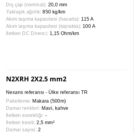
Dış çap (nominal):
20,0 mm
Yaklaşık ağırlık:
850 kg/km
Akım taşıma kapasitesi (havada):
115 A
Akım taşıma kapasitesi (toprakta):
100 A
İletken DC Direnci:
1,15 Ohm/km
N2XRH 2X2.5 mm2
Nexans referansı - Ülke referansı TR
Paketleme:
Makara (500m)
Damar renkleri:
Mavi, kahve
İletken esnekliği:
-
İletken kesiti:
2,5 mm²
Damar sayısı:
2