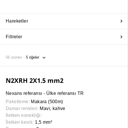
Hareketler
Filtreler
56
ürünler
N2XRH 2X1.5 mm2
Nexans referansı - Ülke referansı TR
Paketleme:
Makara (500m)
Damar renkleri:
Mavi, kahve
İletken esnekliği:
İletken kesiti:
1,5 mm²