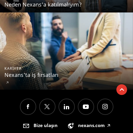
Neden Nexans'a katılmalıyım?
KARIYER
Nexans'ta iş fırsatları
🡥
Bize ulaşın
nexans.com
🡥