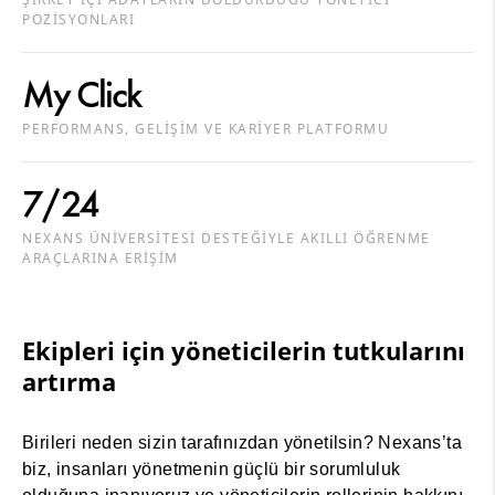
POZİSYONLARI
My Click
PERFORMANS, GELİŞİM VE KARİYER PLATFORMU
7/24
NEXANS ÜNİVERSİTESİ DESTEĞİYLE AKILLI ÖĞRENME
ARAÇLARINA ERİŞİM
Ekipleri için yöneticilerin tutkularını
artırma
Birileri neden sizin tarafınızdan yönetilsin? Nexans’ta
biz, insanları yönetmenin güçlü bir sorumluluk