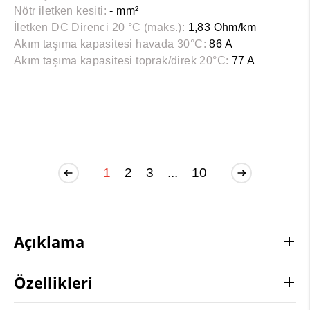
Nötr iletken kesiti:
- mm²
İletken DC Direnci 20 °C (maks.):
1,83 Ohm/km
Akım taşıma kapasitesi havada 30°C:
86 A
Akım taşıma kapasitesi toprak/direk 20°C:
77 A
1
2
3
...
10
Açıklama
Özellikleri