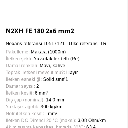
N2XH FE 180 2x6 mm2
Nexans referansı 10517121 - Ülke referansı TR
Paketleme:
Makara (1000m)
İletken şekli:
Yuvarlak tek telli (Re)
Damar renkleri:
Mavi, kahve
Toprak iletkeni mevcut mu?:
Hayır
İletken esnekliği:
Solid sınıf 1
Damar sayısı:
2
İletken kesiti:
6 mm²
Dış çap (nominal):
14,0 mm
Yaklaşık ağırlık:
300 kg/km
Nötr iletken kesiti:
- mm²
İletken DC Direnci 20 °C (maks.):
3,08 Ohm/km
Akım taşıma kapasitesi havada 30°C:
63 A