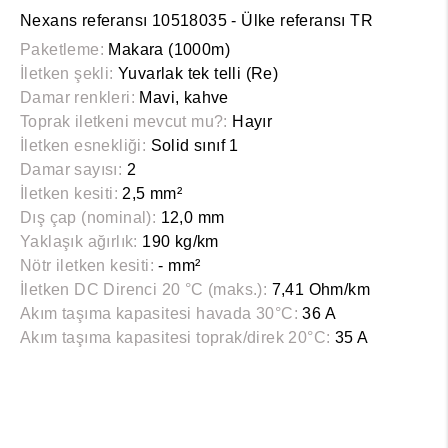
Nexans referansı 10518035 - Ülke referansı TR
Paketleme:
Makara (1000m)
İletken şekli:
Yuvarlak tek telli (Re)
Damar renkleri:
Mavi, kahve
Toprak iletkeni mevcut mu?:
Hayır
İletken esnekliği:
Solid sınıf 1
Damar sayısı:
2
İletken kesiti:
2,5 mm²
Dış çap (nominal):
12,0 mm
Yaklaşık ağırlık:
190 kg/km
Nötr iletken kesiti:
- mm²
İletken DC Direnci 20 °C (maks.):
7,41 Ohm/km
Akım taşıma kapasitesi havada 30°C:
36 A
Akım taşıma kapasitesi toprak/direk 20°C:
35 A