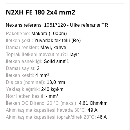
N2XH FE 180 2x4 mm2
Nexans referansı 10517120 - Ülke referansı TR
Paketleme:
Makara (1000m)
İletken şekli:
Yuvarlak tek telli (Re)
Damar renkleri:
Mavi, kahve
Toprak iletkeni mevcut mu?:
Hayır
İletken esnekliği:
Solid sınıf 1
Damar sayısı:
2
İletken kesiti:
4 mm²
Dış çap (nominal):
13,0 mm
Yaklaşık ağırlık:
240 kg/km
Nötr iletken kesiti:
- mm²
İletken DC Direnci 20 °C (maks.):
4,61 Ohm/km
Akım taşıma kapasitesi havada 30°C:
49 A
Akım taşıma kapasitesi toprak/direk 20°C:
46 A