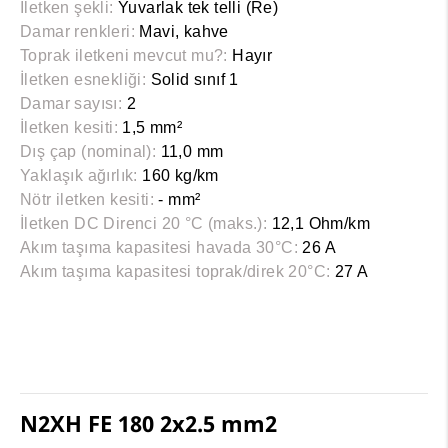
İletken şekli:
Yuvarlak tek telli (Re)
Damar renkleri:
Mavi, kahve
Toprak iletkeni mevcut mu?:
Hayır
İletken esnekliği:
Solid sınıf 1
Damar sayısı:
2
İletken kesiti:
1,5 mm²
Dış çap (nominal):
11,0 mm
Yaklaşık ağırlık:
160 kg/km
Nötr iletken kesiti:
- mm²
İletken DC Direnci 20 °C (maks.):
12,1 Ohm/km
Akım taşıma kapasitesi havada 30°C:
26 A
Akım taşıma kapasitesi toprak/direk 20°C:
27 A
N2XH FE 180 2x2.5 mm2