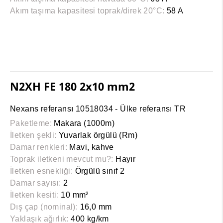
Akım taşıma kapasitesi toprak/direk 20°C:
58 A
N2XH FE 180 2x10 mm2
Nexans referansı 10518034 - Ülke referansı TR
Paketleme:
Makara (1000m)
İletken şekli:
Yuvarlak örgülü (Rm)
Damar renkleri:
Mavi, kahve
Toprak iletkeni mevcut mu?:
Hayır
İletken esnekliği:
Örgülü sınıf 2
Damar sayısı:
2
İletken kesiti:
10 mm²
Dış çap (nominal):
16,0 mm
Yaklaşık ağırlık:
400 kg/km