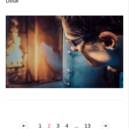
Dolar
1
2
3
4
...
13