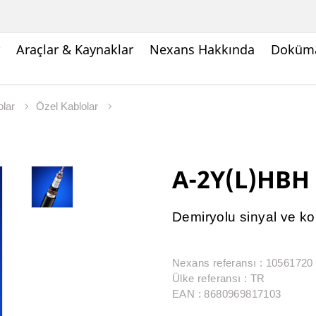
Araçlar & Kaynaklar
Nexans Hakkında
Doküma
olar
Özel Kablolar
A-2Y(L)HBH
Demiryolu sinyal ve ko
Nexans referansı : 10561720
Ülke referansı : TR
EAN : 8680969817103