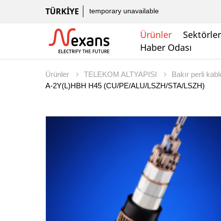
TÜRKIYE
temporary unavailable
Ürünler
Sektörler
Haber Odası
Ürünler
TELEKOM ALTYAPISI
Bakır perli kabl
A-2Y(L)HBH H45 (CU/PE/ALU/LSZH/STA/LSZH)