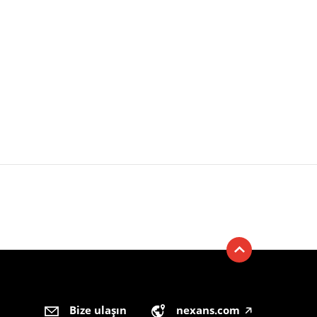
Bize ulaşın
nexans.com
🡥