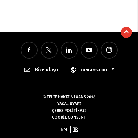
Bize ulaşın
nexans.com
🡥
© TELIF HAKKI NEXANS 2018
YASAL UYARI
ÇEREZ POLITIKASI
COOKIE CONSENT
EN
TR