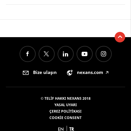
Bize ulaşın
nexans.com
🡥
© TELIF HAKKI NEXANS 2018
YASAL UYARI
ÇEREZ POLITIKASI
COOKIE CONSENT
EN
TR