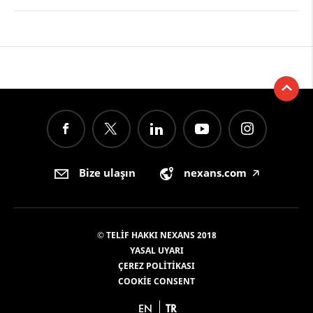
Bize ulaşın
nexans.com
🡥
© TELIF HAKKI NEXANS 2018
YASAL UYARI
ÇEREZ POLITIKASI
COOKIE CONSENT
EN
TR