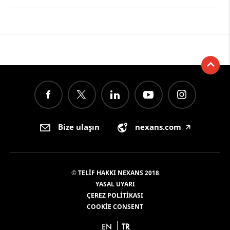
Bize ulaşın
nexans.com
🡥
© TELIF HAKKI NEXANS 2018
YASAL UYARI
ÇEREZ POLITIKASI
COOKIE CONSENT
EN
TR