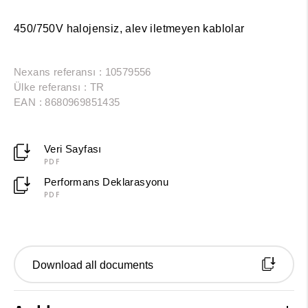
450/750V halojensiz, alev iletmeyen kablolar
Nexans referansı : 10579556
Ülke referansı : TR
EAN : 8680969851435
Veri Sayfası
PDF
Performans Deklarasyonu
PDF
Download all documents