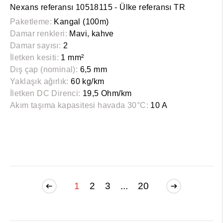
Nexans referansı 10518115 - Ülke referansı TR
Paketleme:
Kangal (100m)
Damar renkleri:
Mavi, kahve
Damar sayısı:
2
İletken kesiti:
1 mm²
Dış çap (nominal):
6,5 mm
Yaklaşık ağırlık:
60 kg/km
İletken DC Direnci:
19,5 Ohm/km
Akım taşıma kapasitesi havada 30°C:
10 A
1
2
3
...
20