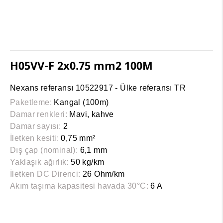
H05VV-F 2x0.75 mm2 100M
Nexans referansı 10522917 - Ülke referansı TR
Paketleme:
Kangal (100m)
Damar renkleri:
Mavi, kahve
Damar sayısı:
2
İletken kesiti:
0,75 mm²
Dış çap (nominal):
6,1 mm
Yaklaşık ağırlık:
50 kg/km
İletken DC Direnci:
26 Ohm/km
Akım taşıma kapasitesi havada 30°C:
6 A