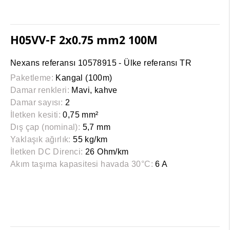
H05VV-F 2x0.75 mm2 100M
Nexans referansı 10578915 - Ülke referansı TR
Paketleme:
Kangal (100m)
Damar renkleri:
Mavi, kahve
Damar sayısı:
2
İletken kesiti:
0,75 mm²
Dış çap (nominal):
5,7 mm
Yaklaşık ağırlık:
55 kg/km
İletken DC Direnci:
26 Ohm/km
Akım taşıma kapasitesi havada 30°C:
6 A