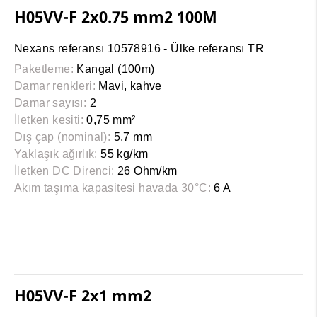
H05VV-F 2x0.75 mm2 100M
Nexans referansı 10578916 - Ülke referansı TR
Paketleme:
Kangal (100m)
Damar renkleri:
Mavi, kahve
Damar sayısı:
2
İletken kesiti:
0,75 mm²
Dış çap (nominal):
5,7 mm
Yaklaşık ağırlık:
55 kg/km
İletken DC Direnci:
26 Ohm/km
Akım taşıma kapasitesi havada 30°C:
6 A
H05VV-F 2x1 mm2