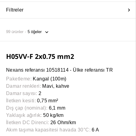
Filtreler
99
ürünler
H05VV-F 2x0.75 mm2
Nexans referansı 10518114 - Ülke referansı TR
Paketleme:
Kangal (100m)
Damar renkleri:
Mavi, kahve
Damar sayısı:
2
İletken kesiti:
0,75 mm²
Dış çap (nominal):
6,1 mm
Yaklaşık ağırlık:
50 kg/km
İletken DC Direnci:
26 Ohm/km
Akım taşıma kapasitesi havada 30°C:
6 A