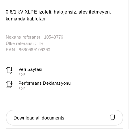
0.6/1 kV XLPE izoleli, halojensiz, alev iletmeyen,
kumanda kabloları
Nexans referansı : 10543776
Ülke referansı : TR
EAN : 8680969109390
Veri Sayfası
PDF
Performans Deklarasyonu
PDF
Download all documents