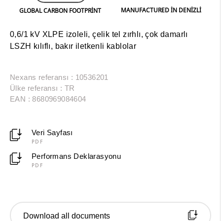
MANUFACTURED IN DENIZLI
GLOBAL CARBON FOOTPRINT
0,6/1 kV XLPE izoleli, çelik tel zırhlı, çok damarlı
LSZH kılıflı, bakır iletkenli kablolar
Nexans referansı : 10536201
Ülke referansı : TR
EAN : 8680969084604
Veri Sayfası
PDF
Performans Deklarasyonu
PDF
Download all documents