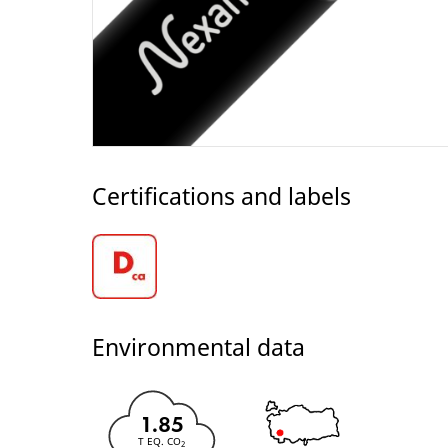
Certifications and labels
Environmental data
1.85
T EQ. CO
2