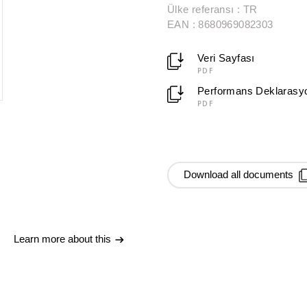
Ülke referansı : TR
EAN : 8680969082303
Veri Sayfası
PDF
Performans Deklarasy
PDF
Download all documents
Learn more about this