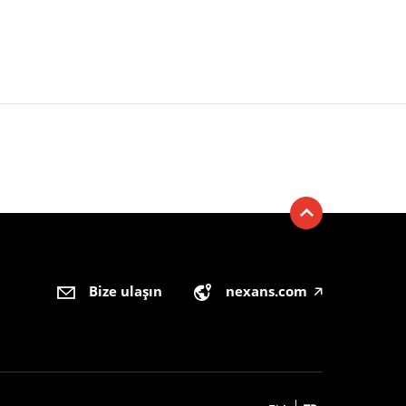
Bize ulaşın
nexans.com
🡥