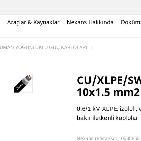
Araçlar & Kaynaklar
Nexans Hakkında
Doküma
UMAN YOĞUNLUKLU GÜÇ KABLOLARI
CU/XLPE/SW
10x1.5 mm2
0,6/1 kV XLPE izoleli, çe
bakır iletkenli kablolar
Nexans referansı : 10535859