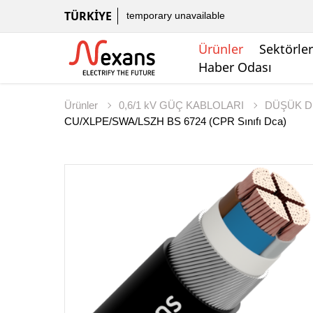
TÜRKIYE
temporary unavailable
Ürünler
Sektörler
Haber Odası
Ürünler
0,6/1 kV GÜÇ KABLOLARI
DÜŞÜK D
CU/XLPE/SWA/LSZH BS 6724 (CPR Sınıfı Dca)