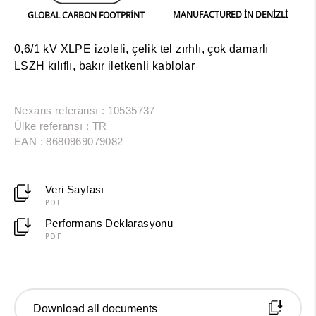
MANUFACTURED IN DENIZLI
GLOBAL CARBON FOOTPRINT
0,6/1 kV XLPE izoleli, çelik tel zırhlı, çok damarlı
LSZH kılıflı, bakır iletkenli kablolar
Nexans referansı : 10535737
Ülke referansı : TR
EAN : 8680969079082
Veri Sayfası
PDF
Performans Deklarasyonu
PDF
Download all documents