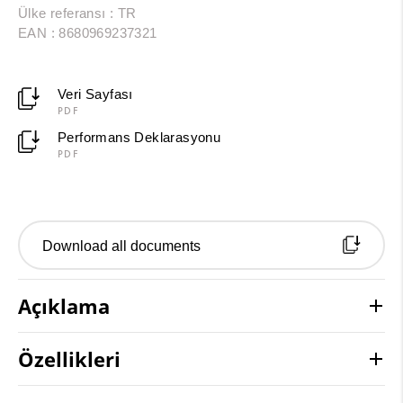
Ülke referansı : TR
EAN : 8680969237321
Veri Sayfası
PDF
Performans Deklarasyonu
PDF
Download all documents
Açıklama
Özellikleri