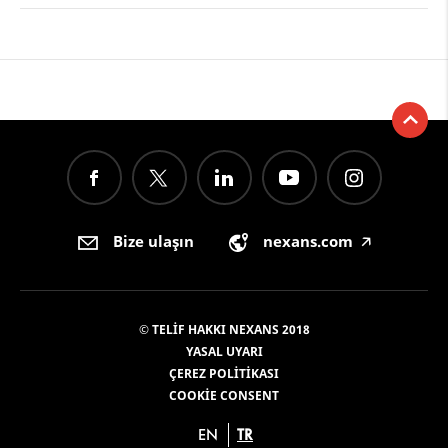
Bize ulaşın
nexans.com
🡥
© TELIF HAKKI NEXANS 2018
YASAL UYARI
ÇEREZ POLITIKASI
COOKIE CONSENT
EN
TR