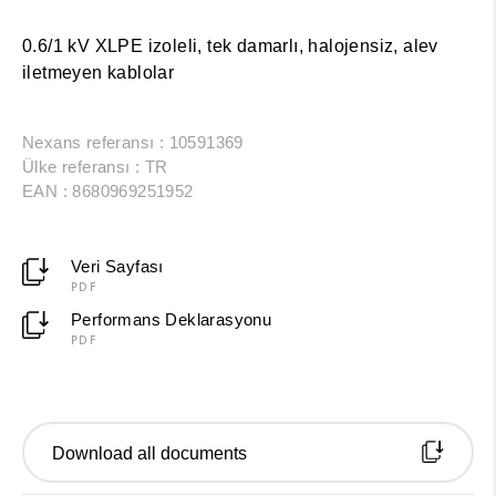
0.6/1 kV XLPE izoleli, tek damarlı, halojensiz, alev
iletmeyen kablolar
Nexans referansı : 10591369
Ülke referansı : TR
EAN : 8680969251952
Veri Sayfası
PDF
Performans Deklarasyonu
PDF
Download all documents