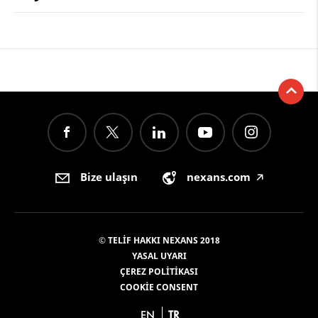
Bize ulaşın
nexans.com
🡥
© TELIF HAKKI NEXANS 2018
YASAL UYARI
ÇEREZ POLITIKASI
COOKIE CONSENT
EN
TR