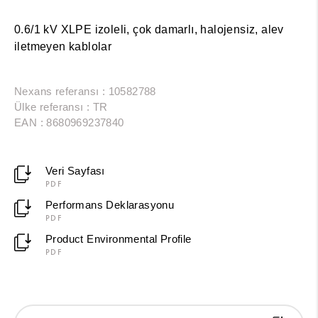
0.6/1 kV XLPE izoleli, çok damarlı, halojensiz, alev
iletmeyen kablolar
Nexans referansı : 10582788
Ülke referansı : TR
EAN : 8680969237840
Veri Sayfası
PDF
Performans Deklarasyonu
PDF
Product Environmental Profile
PDF