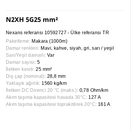
N2XH 5G25 mm²
Nexans referansı 10592727 - Ülke referansı TR
Paketleme:
Makara (1000m)
Damar renkleri:
Mavi, kahve, siyah, gri, sarı / yeşil
Sarı/Yeşil damarlı:
Var
Damar sayısı:
5
İletken kesiti:
25 mm²
Dış çap (nominal):
28,8 mm
Yaklaşık ağırlık:
1560 kg/km
İletken DC Direnci 20 °C (maks.):
0,78 Ohm/km
Akım taşıma kapasitesi havada 30°C:
127 A
Akım taşıma kapasitesi toprak/direk 20°C:
161 A