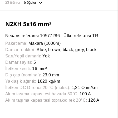
23
ürünler
N2XH 5x16 mm²
Nexans referansı 10577286 - Ülke referansı TR
Paketleme:
Makara (1000m)
Damar renkleri:
Blue, brown, black, grey, black
Sarı/Yeşil damarlı:
Yok
Damar sayısı:
5
İletken kesiti:
16 mm²
Dış çap (nominal):
23,0 mm
Yaklaşık ağırlık:
1020 kg/km
İletken DC Direnci 20 °C (maks.):
1,21 Ohm/km
Akım taşıma kapasitesi havada 30°C:
100 A
Akım taşıma kapasitesi toprak/direk 20°C:
126 A