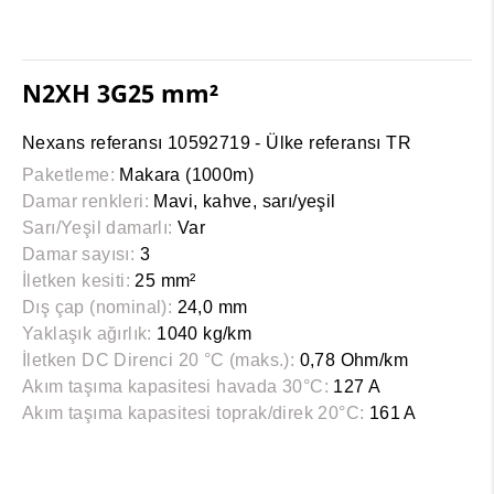
N2XH 3G25 mm²
Nexans referansı 10592719 - Ülke referansı TR
Paketleme:
Makara (1000m)
Damar renkleri:
Mavi, kahve, sarı/yeşil
Sarı/Yeşil damarlı:
Var
Damar sayısı:
3
İletken kesiti:
25 mm²
Dış çap (nominal):
24,0 mm
Yaklaşık ağırlık:
1040 kg/km
İletken DC Direnci 20 °C (maks.):
0,78 Ohm/km
Akım taşıma kapasitesi havada 30°C:
127 A
Akım taşıma kapasitesi toprak/direk 20°C:
161 A