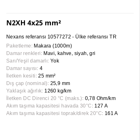
N2XH 4x25 mm²
Nexans referansı 10577272 - Ülke referansı TR
Paketleme:
Makara (1000m)
Damar renkleri:
Mavi, kahve, siyah, gri
Sarı/Yeşil damarlı:
Yok
Damar sayısı:
4
İletken kesiti:
25 mm²
Dış çap (nominal):
25,9 mm
Yaklaşık ağırlık:
1260 kg/km
İletken DC Direnci 20 °C (maks.):
0,78 Ohm/km
Akım taşıma kapasitesi havada 30°C:
127 A
Akım taşıma kapasitesi toprak/direk 20°C:
161 A