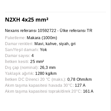
N2XH 4x25 mm²
Nexans referansı 10592722 - Ülke referansı TR
Paketleme:
Makara (1000m)
Damar renkleri:
Mavi, kahve, siyah, gri
Sarı/Yeşil damarlı:
Yok
Damar sayısı:
4
İletken kesiti:
25 mm²
Dış çap (nominal):
26,3 mm
Yaklaşık ağırlık:
1280 kg/km
İletken DC Direnci 20 °C (maks.):
0,78 Ohm/km
Akım taşıma kapasitesi havada 30°C:
127 A
Akım taşıma kapasitesi toprak/direk 20°C:
161 A