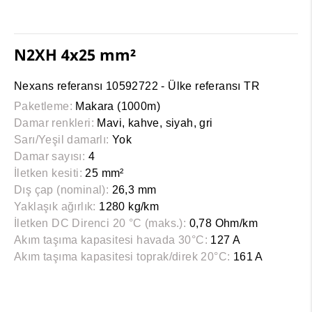
N2XH 4x25 mm²
Nexans referansı 10592722 - Ülke referansı TR
Paketleme:
Makara (1000m)
Damar renkleri:
Mavi, kahve, siyah, gri
Sarı/Yeşil damarlı:
Yok
Damar sayısı:
4
İletken kesiti:
25 mm²
Dış çap (nominal):
26,3 mm
Yaklaşık ağırlık:
1280 kg/km
İletken DC Direnci 20 °C (maks.):
0,78 Ohm/km
Akım taşıma kapasitesi havada 30°C:
127 A
Akım taşıma kapasitesi toprak/direk 20°C:
161 A