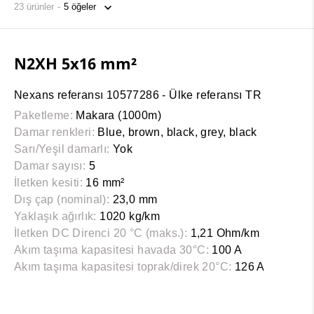
23
ürünler
N2XH 5x16 mm²
Nexans referansı 10577286 - Ülke referansı TR
Paketleme:
Makara (1000m)
Damar renkleri:
Blue, brown, black, grey, black
Sarı/Yeşil damarlı:
Yok
Damar sayısı:
5
İletken kesiti:
16 mm²
Dış çap (nominal):
23,0 mm
Yaklaşık ağırlık:
1020 kg/km
İletken DC Direnci 20 °C (maks.):
1,21 Ohm/km
Akım taşıma kapasitesi havada 30°C:
100 A
Akım taşıma kapasitesi toprak/direk 20°C:
126 A