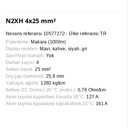
N2XH 4x25 mm²
Nexans referansı 10577272 - Ülke referansı TR
Paketleme:
Makara (1000m)
Damar renkleri:
Mavi, kahve, siyah, gri
Sarı/Yeşil damarlı:
Yok
Damar sayısı:
4
İletken kesiti:
25 mm²
Dış çap (nominal):
25,9 mm
Yaklaşık ağırlık:
1260 kg/km
İletken DC Direnci 20 °C (maks.):
0,78 Ohm/km
Akım taşıma kapasitesi havada 30°C:
127 A
Akım taşıma kapasitesi toprak/direk 20°C:
161 A