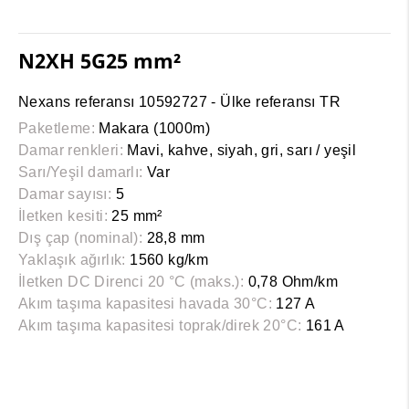
N2XH 5G25 mm²
Nexans referansı 10592727 - Ülke referansı TR
Paketleme:
Makara (1000m)
Damar renkleri:
Mavi, kahve, siyah, gri, sarı / yeşil
Sarı/Yeşil damarlı:
Var
Damar sayısı:
5
İletken kesiti:
25 mm²
Dış çap (nominal):
28,8 mm
Yaklaşık ağırlık:
1560 kg/km
İletken DC Direnci 20 °C (maks.):
0,78 Ohm/km
Akım taşıma kapasitesi havada 30°C:
127 A
Akım taşıma kapasitesi toprak/direk 20°C:
161 A