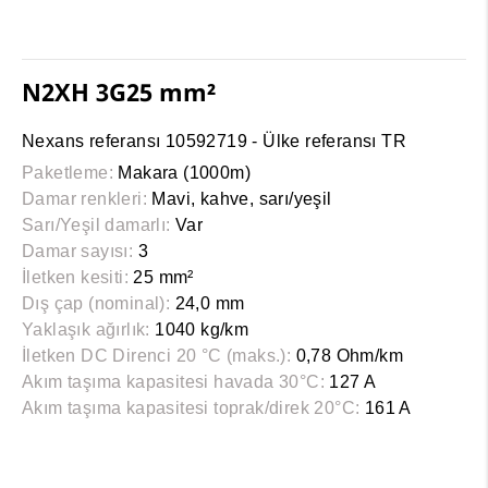
N2XH 3G25 mm²
Nexans referansı 10592719 - Ülke referansı TR
Paketleme:
Makara (1000m)
Damar renkleri:
Mavi, kahve, sarı/yeşil
Sarı/Yeşil damarlı:
Var
Damar sayısı:
3
İletken kesiti:
25 mm²
Dış çap (nominal):
24,0 mm
Yaklaşık ağırlık:
1040 kg/km
İletken DC Direnci 20 °C (maks.):
0,78 Ohm/km
Akım taşıma kapasitesi havada 30°C:
127 A
Akım taşıma kapasitesi toprak/direk 20°C:
161 A