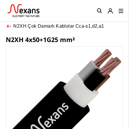
Close
N2XH Çok Damarlı Kablolar Cca-s1,d2,a1
N2XH 4x50+1G25 mm²