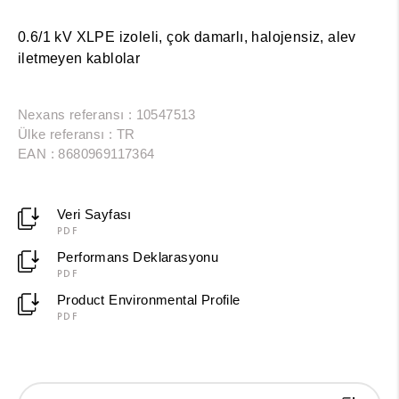
0.6/1 kV XLPE izoleli, çok damarlı, halojensiz, alev
iletmeyen kablolar
Nexans referansı : 10547513
Ülke referansı : TR
EAN : 8680969117364
Veri Sayfası
PDF
Performans Deklarasyonu
PDF
Product Environmental Profile
PDF