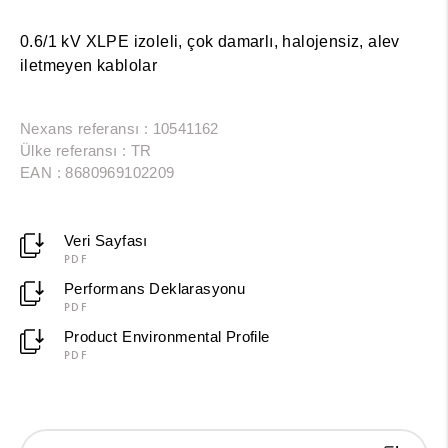
0.6/1 kV XLPE izoleli, çok damarlı, halojensiz, alev
iletmeyen kablolar
Nexans referansı : 10541162
Ülke referansı : TR
EAN : 8680969102209
Veri Sayfası
PDF
Performans Deklarasyonu
PDF
Product Environmental Profile
PDF