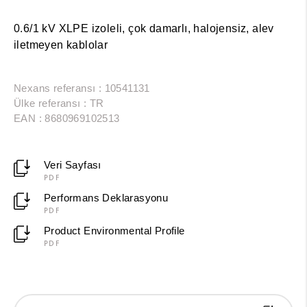
0.6/1 kV XLPE izoleli, çok damarlı, halojensiz, alev
iletmeyen kablolar
Nexans referansı : 10541131
Ülke referansı : TR
EAN : 8680969102513
Veri Sayfası
PDF
Performans Deklarasyonu
PDF
Product Environmental Profile
PDF