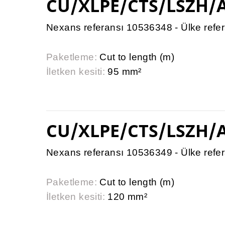
CU/XLPE/CTS/LSZH/
Nexans referansı 10536348 - Ülke refe
Paketleme:
Cut to length (m)
İletken kesiti:
95 mm²
CU/XLPE/CTS/LSZH/
Nexans referansı 10536349 - Ülke refe
Paketleme:
Cut to length (m)
İletken kesiti:
120 mm²