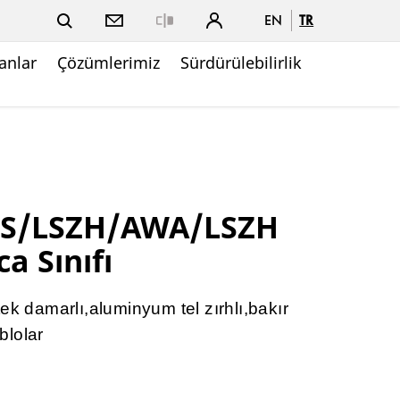
EN
TR
Close
nlar
Çözümlerimiz
Sürdürülebilirlik
TS/LSZH/AWA/LSZH
ca Sınıfı
ek damarlı,aluminyum tel zırhlı,bakır
ablolar