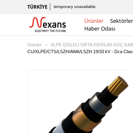
TÜRKIYE
temporary unavailable
Ürünler
Sektörler
Haber Odası
Ürünler
XLPE İZOLELİ ORTA GERİLİM GÜÇ KA