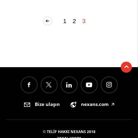
1
2
3
Bize ulaşın
nexans.com
🡥
© TELIF HAKKI NEXANS 2018